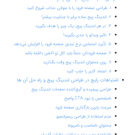
1. طراحی صفحه فرود را با عنوانی جذاب شروع کنید
2. لندینگ پیج ساده برابر با جذابیت بیشتر!
3. در هر لندینگ پیج، یک چیز را هدف بگیرید
4. تاثیر ویدئو را جدی بگیرید!
5. تأیید اجتماعی نرخ تبدیل صفحه فرود را افزایش می‌دهد
6. صفحه فرودتان حتماً باید کال تو اکشن داشته باشد
7. روی محتوای لندینگ پیج وقت بگذارید
8. اعتماد کاربر را جلب کنید
اشتباهات رایج در طراحی لندینگ پیج و راه حل آن‌ ها
طراحی پیچیده و گیج‌کننده صفحات لندینگ پیج
نامشخص یا نبود CTA واضح
سرعت پایین بارگذاری صفحه فرود
عدم استفاده از طراحی ریسپانسیو
محتوای نامناسب و نامربوط
ناشناخته بودن برند و نداشتن نظرات کاربران